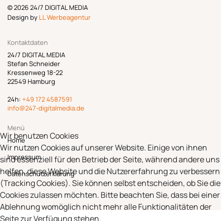
© 2026 24/7 DIGITAL MEDIA
Design by
LL Werbeagentur
Kontaktdaten
24/7 DIGITAL MEDIA
Stefan Schneider
Kressenweg 18-22
22549 Hamburg
24h:
+49 172 4587591
info@247-digitalmedia.de
Menü
Wir benutzen Cookies
Home
Wir nutzen Cookies auf unserer Website. Einige von ihnen
Impressum
sind essenziell für den Betrieb der Seite, während andere uns
helfen, diese Website und die Nutzererfahrung zu verbessern
Datenschutzerklärung
(Tracking Cookies). Sie können selbst entscheiden, ob Sie die
Cookies zulassen möchten. Bitte beachten Sie, dass bei einer
Ablehnung womöglich nicht mehr alle Funktionalitäten der
Seite zur Verfügung stehen.