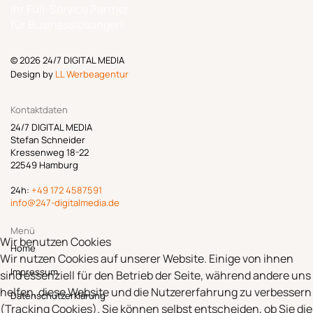
Ihr Full-Service Partner
für Businesslösungen.
© 2026 24/7 DIGITAL MEDIA
Design by
LL Werbeagentur
Kontaktdaten
24/7 DIGITAL MEDIA
Stefan Schneider
Kressenweg 18-22
22549 Hamburg
24h:
+49 172 4587591
info@247-digitalmedia.de
Menü
Wir benutzen Cookies
Home
Wir nutzen Cookies auf unserer Website. Einige von ihnen
Impressum
sind essenziell für den Betrieb der Seite, während andere uns
helfen, diese Website und die Nutzererfahrung zu verbessern
Datenschutzerklärung
(Tracking Cookies). Sie können selbst entscheiden, ob Sie die